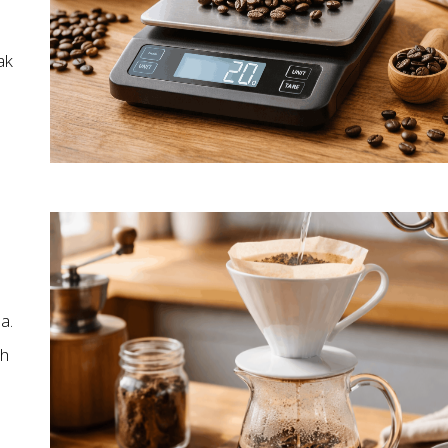
ak
a.
ch