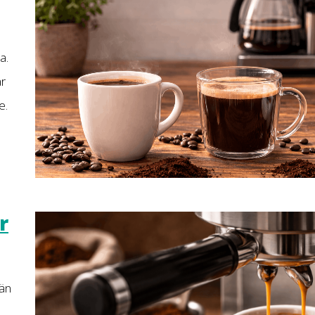
a.
ar
e.
r
 än