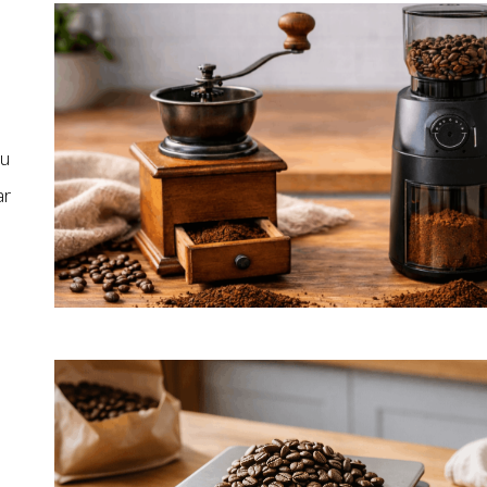
du
ar