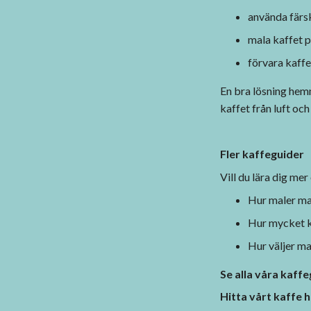
använda färs
mala kaffet p
förvara kaffet
En bra lösning hem
kaffet från luft och 
Fler kaffeguider
Vill du lära dig me
Hur maler m
Hur mycket k
Hur väljer m
Se alla våra kaff
Hitta vårt kaffe 