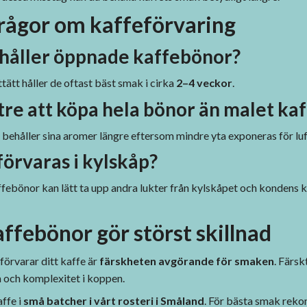
frågor om kaffeförvaring
 håller öppnade kaffebönor?
tätt håller de oftast bäst smak i cirka
2–4 veckor
.
tre att köpa hela bönor än malet ka
 behåller sina aromer längre eftersom mindre yta exponeras för luf
förvaras i kylskåp?
affebönor kan lätt ta upp andra lukter från kylskåpet och kondens
ffebönor gör störst skillnad
förvarar ditt kaffe är
färskheten avgörande för smaken
. Färsk
 och komplexitet i koppen.
affe i
små batcher i vårt rosteri i Småland
. För bästa smak reko