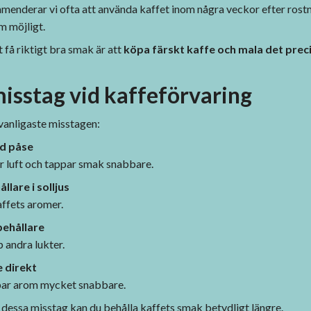
mmenderar vi ofta att använda kaffet inom några veckor efter rostn
 möjligt.
t få riktigt bra smak är att
köpa färskt kaffe och mala det preci
isstag vid kaffeförvaring
vanligaste misstagen:
ad påse
ör luft och tappar smak snabbare.
lare i solljus
affets aromer.
behållare
 andra lukter.
e direkt
par arom mycket snabbare.
dessa misstag kan du behålla kaffets smak betydligt längre.