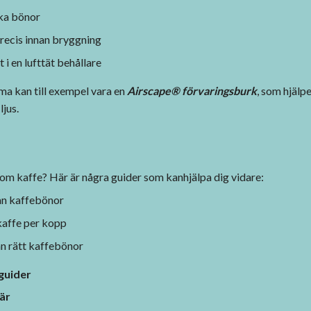
ka bönor
recis innan bryggning
 i en lufttät behållare
ma kan till exempel vara en
Airscape® förvaringsburk
, som hjälpe
ljus.
r om kaffe? Här är några guider som kanhjälpa dig vidare:
an kaffebönor
affe per kopp
an rätt kaffebönor
eguider
här