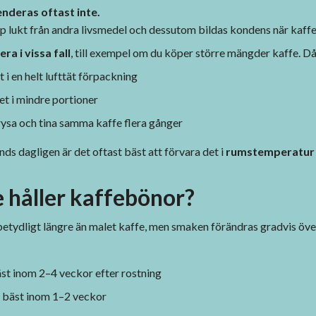
deras oftast inte.
pp lukt från andra livsmedel och dessutom bildas kondens när kaffet
ra i vissa fall
, till exempel om du köper större mängder kaffe. Då 
 i en helt lufttät förpackning
et i mindre portioner
rysa och tina samma kaffe flera gånger
ds dagligen är det oftast bäst att förvara det i
rumstemperatur i
 håller kaffebönor?
etydligt längre än malet kaffe, men smaken förändras gradvis över
st inom 2–4 veckor efter rostning
bäst inom 1–2 veckor