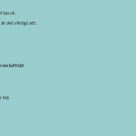
 tas ut.
är det viktigt att:
 en lufttät
 tid.