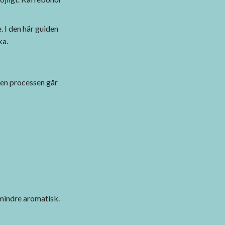
. I den här guiden
ka.
men processen går
 mindre aromatisk.