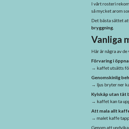
I vårt rosteri reko
så mycket arom som
Det bästa sättet at
bryggning
.
Vanliga m
Här är några av de 
Förvaring i öppn
→ kaffet utsätts f
Genomskinlig behål
→ ljus bryter ner k
Kylskåp utan tät 
→ kaffet kan ta upp
Att mala allt kaff
→ malet kaffe tap
Genom att undvika 