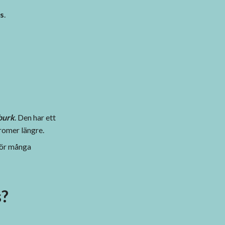
ts
.
burk
. Den har ett
aromer längre.
 För många
s?