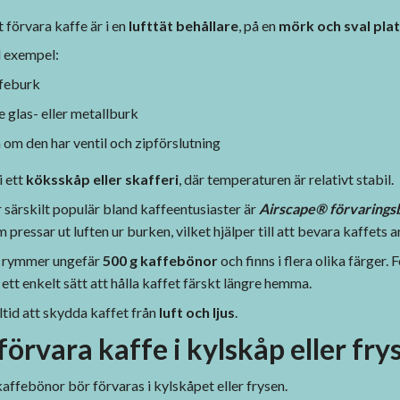
 förvara kaffe är i en
lufttät behållare
, på en
mörk och sval pla
ll exempel:
ffeburk
e glas- eller metallburk
 om den har ventil och zipförslutning
i ett
köksskåp eller skafferi
, där temperaturen är relativt stabil.
 särskilt populär bland kaffeentusiaster är
Airscape® förvarings
pressar ut luften ur burken, vilket hjälper till att bevara kaffets 
 rymmer ungefär
500 g kaffebönor
och finns i flera olika färger.
 ett enkelt sätt att hålla kaffet färskt längre hemma.
lltid att skydda kaffet från
luft och ljus
.
örvara kaffe i kylskåp eller fry
ffebönor bör förvaras i kylskåpet eller frysen.