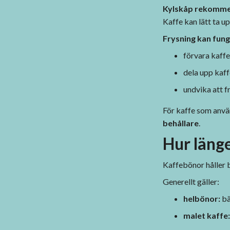
Kylskåp rekommen
Kaffe kan lätt ta u
Frysning kan funge
förvara kaffet
dela upp kaff
undvika att f
För kaffe som använ
behållare
.
Hur länge
Kaffebönor håller b
Generellt gäller:
helbönor:
bä
malet kaffe: