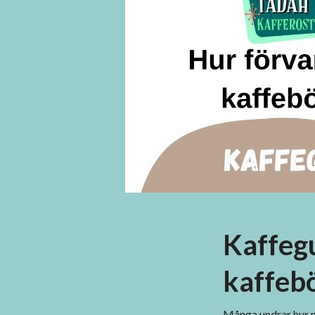
Kaffeg
kaffebö
Många undrar hur m