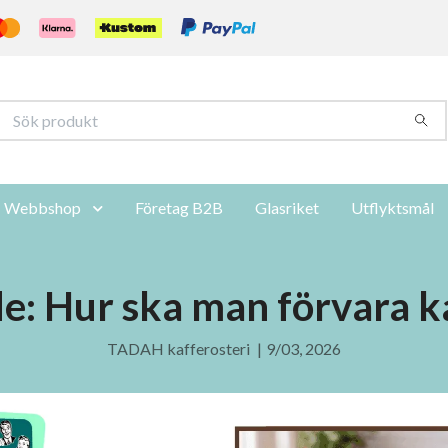
Webbshop
Företag B2B
Glasriket
Utflyktsmål
e: Hur ska man förvara 
TADAH kafferosteri
|
9/03, 2026