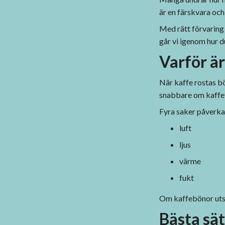
är en färskvara och
Med rätt förvaring 
går vi igenom hur 
Varför är
När kaffe rostas bö
snabbare om kaffet 
Fyra saker påverkar
luft
ljus
värme
fukt
Om kaffebönor utsä
Bästa sät