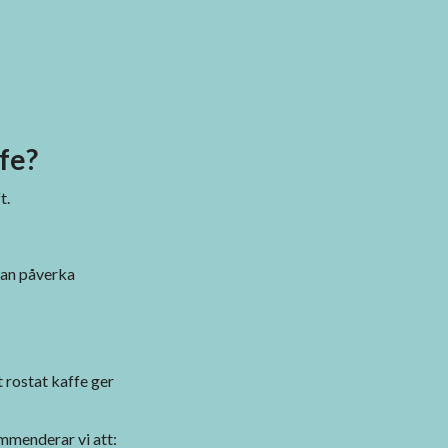
ffe?
t.
 kan påverka
t rostat kaffe ger
mmenderar vi att: