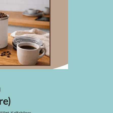
a
re)
öjligt. Kaffebönor