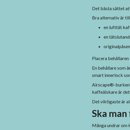
Det bästa sättet att
Bra alternativ är ti
en lufttät ka
en tätslutand
originalpåsen
Placera behållaren 
En behållare som är
smart innerlock som 
Airscape®-burken
kaffeälskare är det
Det viktigaste är a
Ska man f
Många undrar om ka