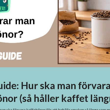
uide: Hur ska man förvar
nor (så håller kaffet läng
an ska förvara kaffebönor för att behålla smaken så länge som m