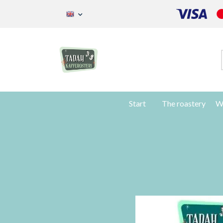
Start
The roastery
W