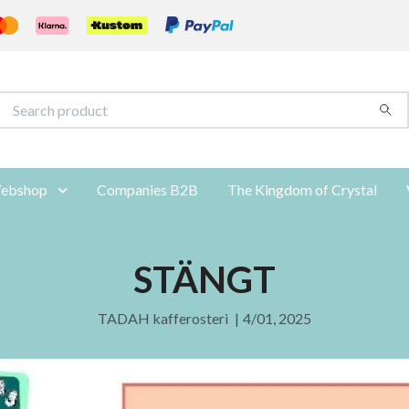
ebshop
Companies B2B
The Kingdom of Crystal
STÄNGT
TADAH kafferosteri
|
4/01, 2025