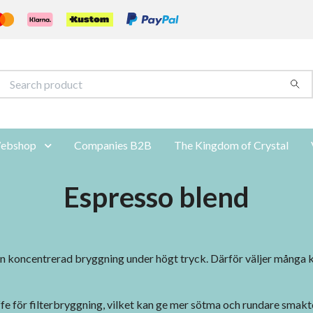
ebshop
Companies B2B
The Kingdom of Crystal
Espresso blend
n koncentrerad bryggning under högt tryck. Därför väljer många 
e för filterbryggning, vilket kan ge mer sötma och rundare smakto