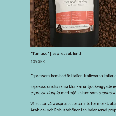
"Tomaso" | espressoblend
139 SEK
Espressons hemland är Italien. Italienarna kallar
Espresso dricks i små klunkar ur tjockväggade es
espresso doppio
, med mjölkskum som
cappucci
Vi rostar våra espressosorter inte för mörkt, ut
Arabica- och Robustabönor i en balanserad prop