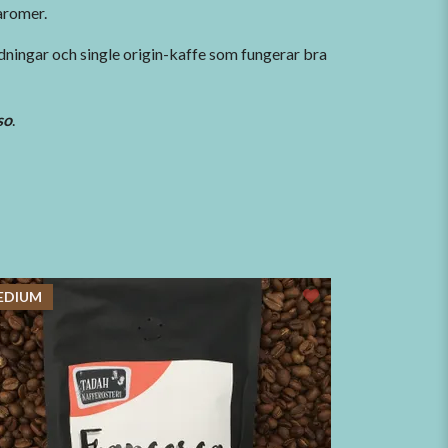
aromer.
andningar och single origin-kaffe som fungerar bra
so
.
EDIUM