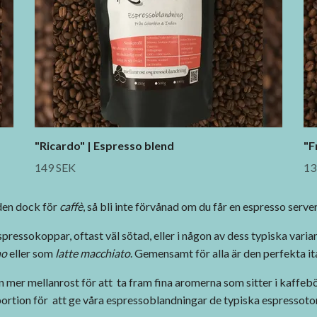
"Ricardo" | Espresso blend
"F
149 SEK
13
 den dock för
caffè
, så bli inte förvånad om du får en espresso server
pressokoppar, oftast väl sötad, eller i någon av dess typiska vari
no
eller som
latte macchiato
. Gemensamt för alla är den perfekta it
an mer mellanrost för att ta fram fina aromerna som sitter i kaffeb
ortion för att ge våra espressoblandningar de typiska espressoto