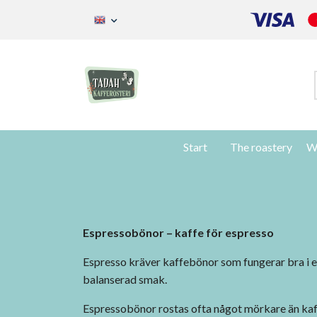
Start
The roastery
W
Espressobönor – kaffe för espresso
Espresso kräver kaffebönor som fungerar bra i e
balanserad smak.
Espressobönor rostas ofta något mörkare än kaff