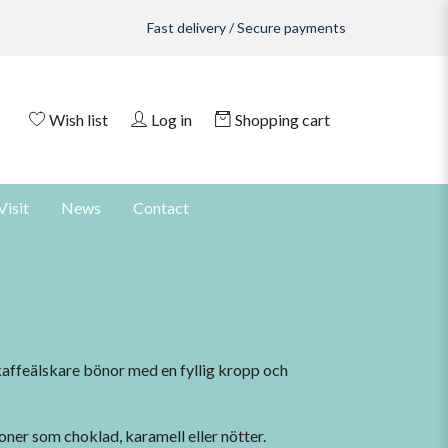
Fast delivery / Secure payments
Wish list
Log in
Shopping cart
Visit
News
Contact
kaffeälskare bönor med en fyllig kropp och
ner som choklad, karamell eller nötter.