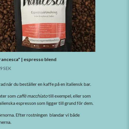
rancesca" | espresso blend
9 SEK
ad när du beställer en kaffe på en italiensk bar.
anter som
caffè macchiato
till exempel, eller som
alienska espresson som ligger till grund för dem.
örnorna. Efter rostningen blandar vi både
nerna.