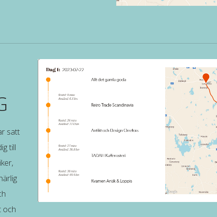
G
ar satt
g till
ker,
ärlig
ch
t och