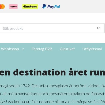
Webbshop
Företag B2B
Glasriket
Utflyktsmål
en destination året run
 magi sedan 1742. Det unika konstglaset är berömt världen ö
t att möta hantverkarna och konstnärerna bakom de fantasti
las! Vacker natur, fascinerande historia och många små cafée