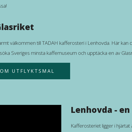
ssa!
Glasriket
armt välkommen till TADAH kafferosteri i Lenhovda. Här kan d
 besöka Sveriges minsta kaffemuseum och upptäcka en av Glasr
SOM UTFLYKTSMAL
Lenhovda - en 
Kafferosteriet ligger i hjärt