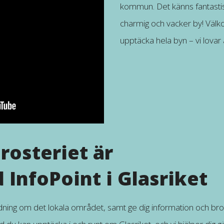
kommun. Det känns fantastisk
charmig och vacker by! Väl
upptäcka hela byn – vi lovar 
rosteriet är
 InfoPoint i Glasriket
edning om det lokala området, samt ge dig information och bro