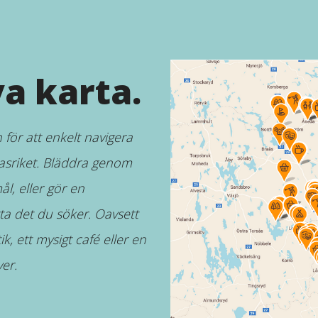
va karta.
för att enkelt navigera
Glasriket. Bläddra genom
ål, eller gör en
itta det du söker. Oavsett
ik, ett mysigt café eller en
er.