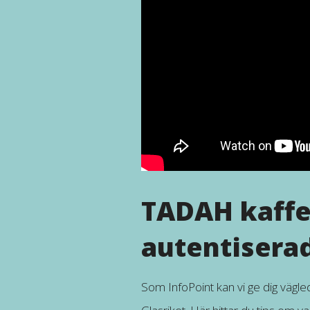
TADAH kaffe
autentiserad
Som InfoPoint kan vi ge dig vägl