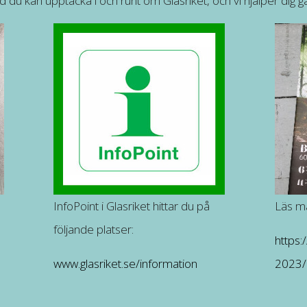
ad du kan upptäcka i och runt om Glasriket, och vi hjälper dig g
InfoPoint i Glasriket hittar du på
Läs ma
följande platser:
https:
www.glasriket.se/information
2023/