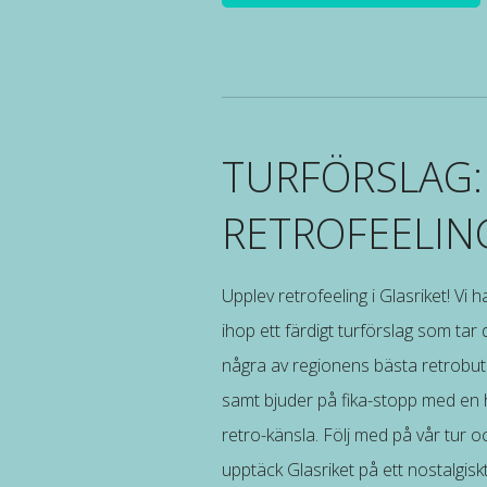
TURFÖRSLAG:
RETROFEELIN
Upplev retrofeeling i Glasriket! Vi h
ihop ett färdigt turförslag som tar di
några av regionens bästa retrobuti
samt bjuder på fika-stopp med en h
retro-känsla. Följ med på vår tur o
upptäck Glasriket på ett nostalgisk