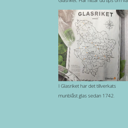
Glasriket. Här hittar du tips om v
I Glasriket har det tillverkats
munblåst glas sedan 1742.