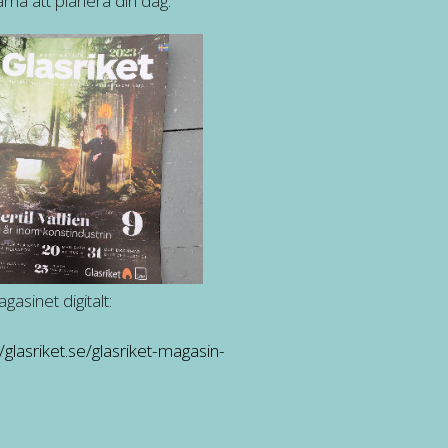
ärna att planera din dag.
gasinet digitalt:
//glasriket.se/glasriket-magasin-