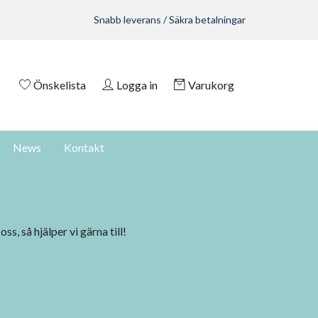
Snabb leverans / Säkra betalningar
Önskelista
Logga in
Varukorg
News
Kontakt
, så hjälper vi gärna till!