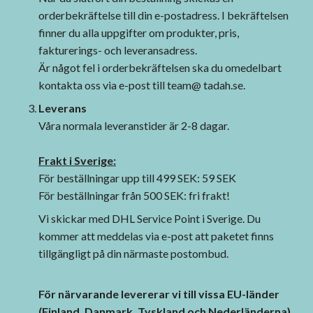
orderbekräftelse till din e-postadress. I bekräftelsen
finner du alla uppgifter om produkter, pris,
fakturerings- och leveransadress.
Är något fel i orderbekräftelsen ska du omedelbart
kontakta oss via e-post till
team@ tadah.se
.
Leverans
Våra normala leveranstider är 2-8 dagar.
Frakt i Sverige:
För beställningar upp till 499 SEK: 59 SEK
För beställningar från 500 SEK: fri frakt!
Vi skickar med DHL Service Point i Sverige. Du
kommer att meddelas via e-post att paketet finns
tillgängligt på din närmaste postombud.
För närvarande levererar vi till vissa EU-länder
(Finland, Danmark, Tyskland och Nederländerna).