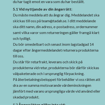
du har tagit emot en vara som du har beställt.
5.1 Vid nyttjande av din ångerrätt:
Du måste meddela att du ångrar dig. Meddelandet ska
skickas till oss på
team@tadah.se
. I ditt meddelande
ska ditt namn, din adress, e-postadress, ordernummer
samt vilka varor som returneringen gäller framgå klart
och tydligt.
Du bör omedelbart och senast inom lagstadgad 14
dagar efter ångermeddelandet returnera produkterna
till oss.
Du står för returfrakt, leverans och skick på
produkterna vid retur, produkterna bör därför skickas
välpaketerade och i ursprunglig förpackning.
På återbetalningsbeloppet förbehåller vi oss rätten att
dra av en summa motsvarande värdeminskningen
jämfört med varans ursprungliga värde vid använd eller
skadad produkt.
5.2
Ångerrätten gäller inte vid: