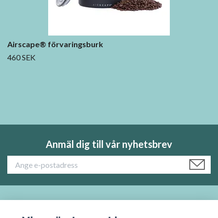
Airscape® förvaringsburk
460 SEK
Anmäl dig till vår nyhetsbrev
Läs mer: