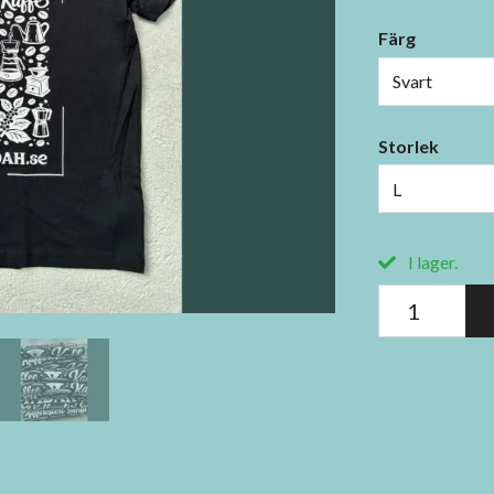
Färg
Svart
Storlek
L
I lager.