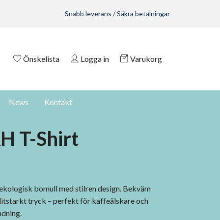
Snabb leverans / Säkra betalningar
Önskelista
Logga in
Varukorg
News
Kontakt
 T-Shirt
i ekologisk bomull med stilren design. Bekväm
itstarkt tryck – perfekt för kaffeälskare och
ndning.