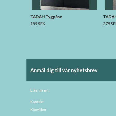
TADAH Tygpåse
TADAH
189 SEK
279 SE
Anmäl dig till vår nyhetsbrev
Läs mer:
Kontakt
Köpvillkor