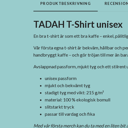
PRODUKTBESKRIVNING
RECENSIO
TADAH T-Shirt unisex
En bra t-shirt är som ett bra kaffe – enkel, pålitl
Vår första egna t-shirt är bekväm, hållbar och per
handbryggt kaffe – och gör tröjan till mer än bar
Avslappnad passform, mjukt tyg och ett stilrent u
unisex passform
mjukt och bekvämt tyg
stadigt tyg med vikt: 215 g/m²
material: 100 % ekologisk bomull
slitstarkt tryck
passar till vardag och fika
Med vår första merch kan du ta med en liten bit 