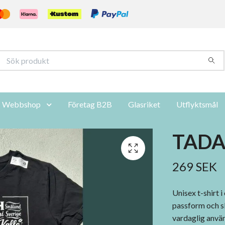
Webbshop
Företag B2B
Glasriket
Utflyktsmål
TADAH
269 SEK
Unisex t-shirt 
passform och sl
vardaglig anvä