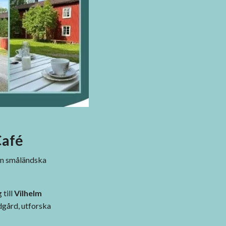
Café
den småländska
 till
Vilhelm
ädgård, utforska