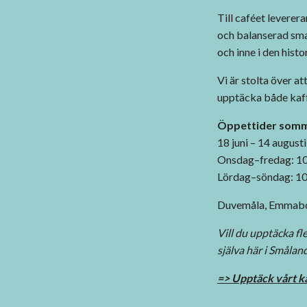
Till caféet leverera
och balanserad smak
och inne i den histo
Vi är stolta över at
upptäcka både kaff
Öppettider somm
18 juni – 14 augusti
Onsdag–fredag: 1
Lördag–söndag: 10
Duvemåla, Emmabod
Vill du upptäcka fl
själva här i Smålan
=> Upptäck vårt k