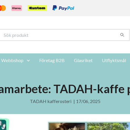
Webbshop
Företag B2B
Glasriket
Utflyktsmål
samarbete: TADAH-kaffe 
TADAH kafferosteri
|
17/06, 2025