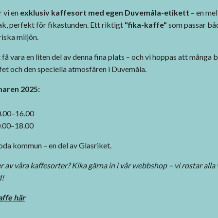
r vi en
exklusiv kaffesort med egen Duvemåla-etikett
– en mel
, perfekt för fikastunden. Ett riktigt
"fika-kaffe"
som passar båd
riska miljön.
t få vara en liten del av denna fina plats – och vi hoppas att många
et och den speciella atmosfären i Duvemåla.
aren 2025:
0.00–16.00
.00–18.00
a kommun – en del av Glasriket.
er av våra kaffesorter? Kika gärna in i vår webbshop – vi rostar all
d!
affe här