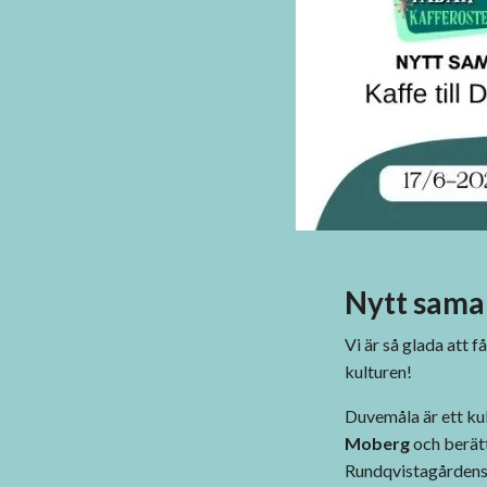
Nytt sama
Vi är så glada att få
kulturen!
Duvemåla är ett ku
Moberg
och berät
Rundqvistagårdens u