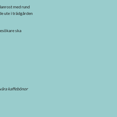
lanrost med rund
e ute i trädgården
 besökare ska
a våra kaffebönor