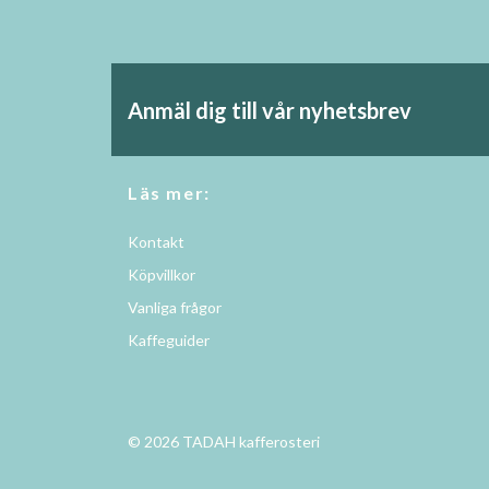
Anmäl dig till vår nyhetsbrev
Läs mer:
Kontakt
Köpvillkor
Vanliga frågor
Kaffeguider
© 2026 TADAH kafferosteri