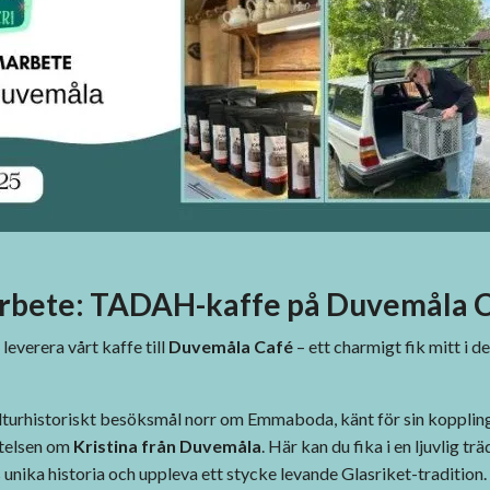
rbete: TADAH-kaffe på Duvemåla 
 leverera vårt kaffe till
Duvemåla Café
– ett charmigt fik mitt i 
lturhistoriskt besöksmål norr om Emmaboda, känt för sin koppling
telsen om
Kristina från Duvemåla
. Här kan du fika i en ljuvlig tr
nika historia och uppleva ett stycke levande Glasriket-tradition.