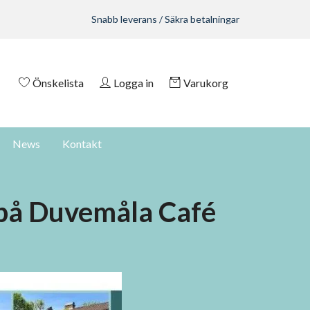
Snabb leverans / Säkra betalningar
Önskelista
Logga in
Varukorg
News
Kontakt
på Duvemåla Café