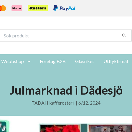
Webbshop
Företag B2B
Glasriket
Utflyktsmål
Julmarknad i Dädesjö
TADAH kafferosteri
|
6/12, 2024