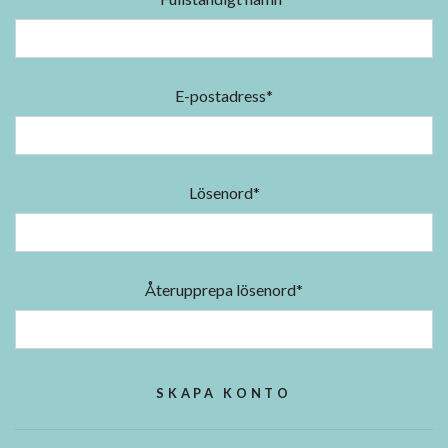
E-postadress*
Lösenord*
Återupprepa lösenord*