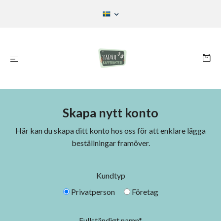
Skapa nytt konto
Här kan du skapa ditt konto hos oss för att enklare lägga
beställningar framöver.
Kundtyp
Privatperson
Företag
Fullständigt namn*