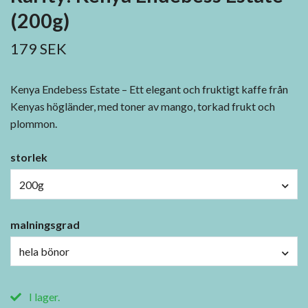
(200g)
179 SEK
Kenya Endebess Estate – Ett elegant och fruktigt kaffe från
Kenyas högländer, med toner av mango, torkad frukt och
plommon.
storlek
200g
malningsgrad
hela bönor
I lager.