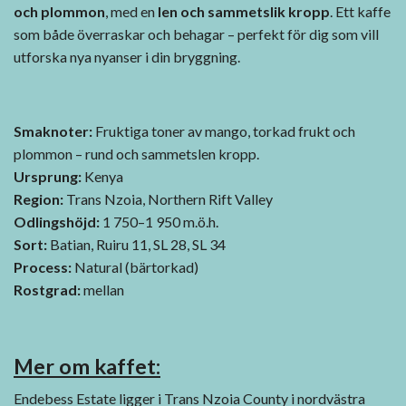
och plommon
, med en
len och sammetslik kropp
. Ett kaffe
som både överraskar och behagar – perfekt för dig som vill
utforska nya nyanser i din bryggning.
Smaknoter:
Fruktiga toner av mango, torkad frukt och
plommon – rund och sammetslen kropp.
Ursprung:
Kenya
Region:
Trans Nzoia, Northern Rift Valley
Odlingshöjd:
1 750–1 950 m.ö.h.
Sort:
Batian, Ruiru 11, SL 28, SL 34
Process:
Natural (bärtorkad)
Rostgrad:
mellan
Mer om kaffet:
Endebess Estate ligger i Trans Nzoia County i nordvästra