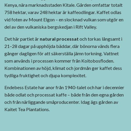
Kenya, nära marknadsstaden Kitale. Gården omfattar totalt
758 hektar, varav 248 hektar är kaffeodlingar. Kaffet odlas
vid foten av Mount Elgon – en slocknad vulkan som utgör en
del av den vulkaniska bergskedjan i Rift Valley.
Det här partiet är
natural processat
och torkas långsamt i
21–28 dagar på upphöjda bäddar, där bönorna vänds flera
gånger dagligen för att säkerställa jämn torkning. Vattnet
som används i processen kommer från Koitobosfloden.
Kombinationen av höjd, klimat och jordmån ger kaffet dess
tydliga fruktighet och djupa komplexitet.
Endebess Estate har anor från 1940-talet och har i decennier
både odlat och processat kaffe – både från den egna gården
och från närliggande småproducenter. Idag ägs gården av
Kaitet Tea Plantations.