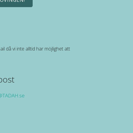
ROVINGEN!
l då vi inte alltid har möjlighet att
post
@TADAH.se