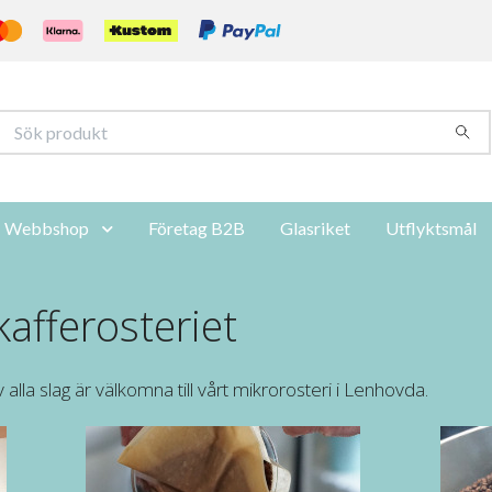
Webbshop
Företag B2B
Glasriket
Utflyktsmål
kafferosteriet
lla slag är välkomna till vårt mikrorosteri i Lenhovda.