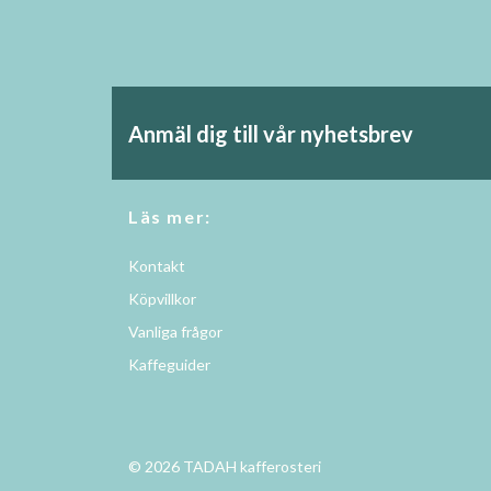
Anmäl dig till vår nyhetsbrev
Läs mer:
Kontakt
Köpvillkor
Vanliga frågor
Kaffeguider
© 2026 TADAH kafferosteri