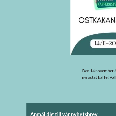
Den 14 november är
nyrostat kaffe! V
Anmäl dig till vår nyhetsbrev