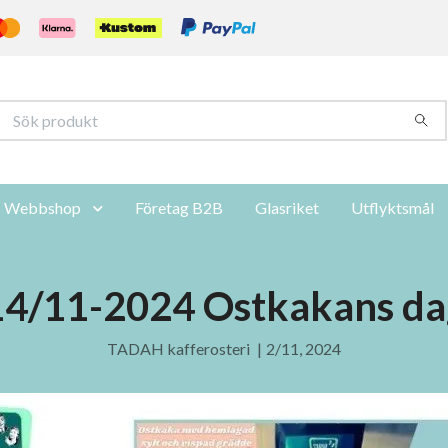
Webbshop
Företag B2B
Glasriket
Utflyktsmål
14/11-2024 Ostkakans da
TADAH kafferosteri
|
2/11, 2024