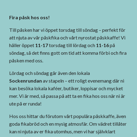
Fira påsk hos oss!
Till påsken har vi öppet torsdag till söndag – perfekt för
att njuta av vår påskfika och vårt nyrostat påskkaffe! Vi
håller öppet
11-17
torsdag till lördag och
11-16
på
söndag, så det finns gott om tid att komma förbi och fira
påsken med oss.
Lördag och söndag går även den lokala
Sockenrundan
av stapeln – ett roligt evenemang där ni
kan besöka lokala kaféer, butiker, loppisar och mycket
mer. Vi är med, så passa på att ta en fika hos oss när ni är
ute på er runda!
Hos oss hittar du förutom vårt populära påskkaffe, även
goda fikabröd och en mysig atmosfär. Om vädret tillåter
kan ni njuta av er fika utomhus, men vi har självklart