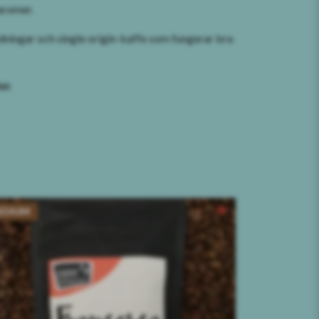
aromer.
andningar och single origin-kaffe som fungerar bra
so
.
EDIUM