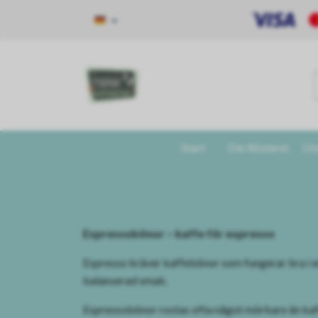
Start
Die Rösterei
On
Espressobönor – kaffe för espresso
Espresso kräver kaffebönor som fungerar bra i e
balanserad smak.
Espressobönor rostas ofta något mörkare än kaff