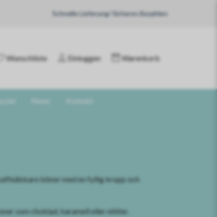
Schnelle Lieferung/ Sicheres Bezahlen
Wunschliste
Einloggen
Warenkorb
sziel
News
Kontakt
kaffeälskare bönor med en fyllig kropp och
ner som choklad, karamell eller nötter.