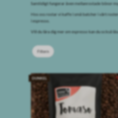
Samtidigt fungerar även mellanrostade bönor myc
Hos oss rostar vi kaffe i små batcher i vårt rost
i espresso.
Vill du lära dig mer om espresso kan du också läs
Filtern
DUNKEL