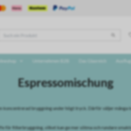
lineshop
Unternehmen B2B
Das Glasreich
Ausflug
Espressomischung
n koncentrerad bryggning under högt tryck. Därför väljer många 
e för filterbryggning, vilket kan ge mer sötma och rundare smakto