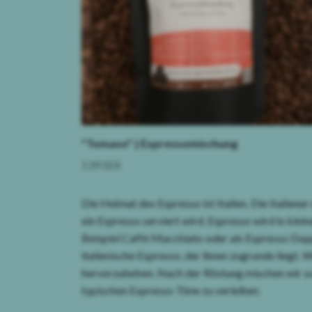
"Tomaso" | Espressomischung
139 SEK
Die Heimat des Espresso ist Italien.
Die Italiener
ein Espresso serviert wird.
Espresso wird in klein
Beispiel Caffè Macchiato oder als Espresso Dop
italienische Espresso, der ihnen zugrunde liegt.
Wi
hervorzuheben.
Nach der Röstung mischen wir s
typischen Espresso-Töne zu verleihen.