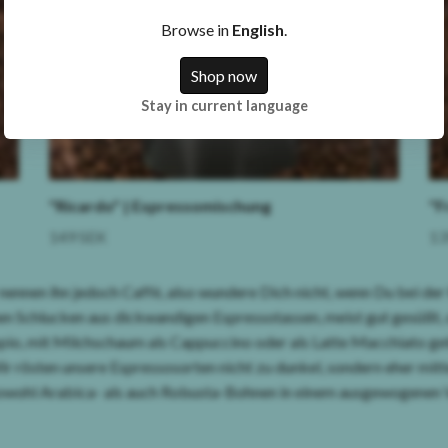
Browse in
English
.
Shop now
Stay in current language
"Ricardo" | Espressomischung
"F
149 SEK
13
 nennen ihn jedoch Caffè, also wundere Dich nicht, wenn Du bei der
en Schlucken aus dickwandigen Espressotassen, meist gut gesüßt, o
pio, mit Milchschaum als Cappuccino oder als Latte Macchiato ge
r rösten unsere Espressosorten nicht zu dunkel, sondern eher mit
owohl Arabica- als auch Robusta-Bohnen in einem ausgewogenen V