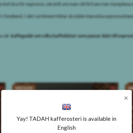
ket bra för espresso, särskilt om man vill få fram mer komplexa 
eri i Småland. I vårt sortiment hittar du både klassiska espressobl
a vår
kaffeguide om vilka kaffebönor som passar bäst till espres
MEDIUM
M
×
Yay! TADAH kafferosteri is available in
English