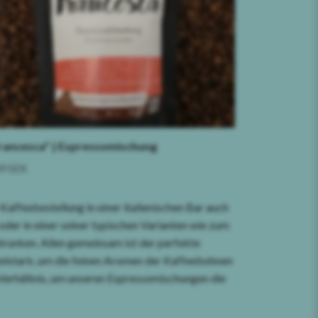
rancesca" | Espressomischung
9 SEK
 Kaffeebestellung in einer italienischen Bar auch
der in einer seiner typischen Varianten wie zum
trunken.
Allen gemeinsam ist der perfekte
telstark, um die feinen Aromen der Kaffeebohnen
erhältnis, um unseren Espressomischungen die