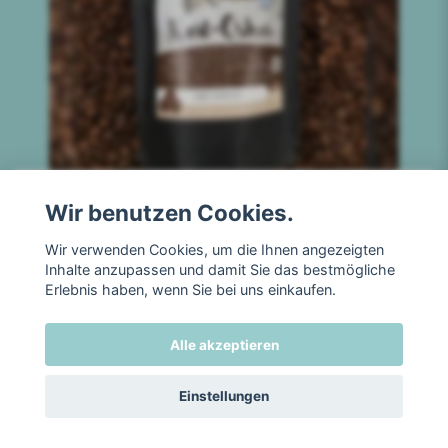
Mehrfachauswahl
Wir benutzen Cookies.
"Karl-Oskar" | Kaffeemischung
Wir verwenden Cookies, um die Ihnen angezeigten
139 SEK
Inhalte anzupassen und damit Sie das bestmögliche
Erlebnis haben, wenn Sie bei uns einkaufen.
Alle akzeptieren
Einstellungen