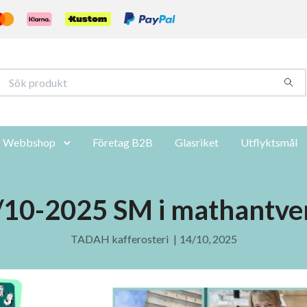
Webbshop
Företag B2B
Glasriket
Utflyktsmål
/10-2025 SM i mathantve
TADAH kafferosteri
|
14/10, 2025