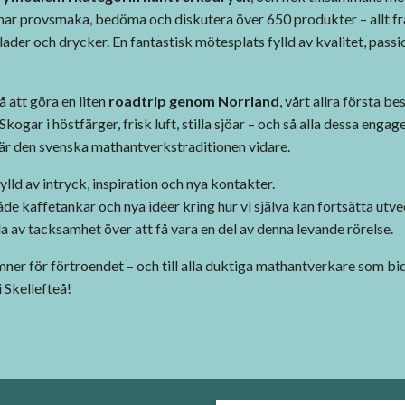
r provsmaka, bedöma och diskutera över 650 produkter – allt frå
ader och drycker. En fantastisk mötesplats fylld av kvalitet, passi
 att göra en liten
roadtrip genom Norrland
, vårt allra första be
Skogar i höstfärger, frisk luft, stilla sjöar – och så alla dessa eng
bär den svenska mathantverkstraditionen vidare.
ylld av intryck, inspiration och nya kontakter.
e kaffetankar och nya idéer kring hur vi själva kan fortsätta utve
a av tacksamhet över att få vara en del av denna levande rörelse.
imner för förtroendet – och till alla duktiga mathantverkare som bid
 Skellefteå!