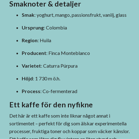
Smaknoter & detaljer
Smak
: yoghurt, mango, passionsfrukt, vanilj, glass
Ursprung
: Colombia
Region
: Huila
Producent
: Finca Monteblanco
Varietet
: Caturra Púrpura
Höjd
: 1 730 m ö.h.
Process
: Co-fermenterad
Ett kaffe för den nyfikne
Det här är ett kaffe som inte liknar något annat i
sortimentet – perfekt för dig som älskar experimentella
processer, fruktiga toner och koppar som väcker känslor.
Ett kaffe som låter dig fly vintern en liten stund och