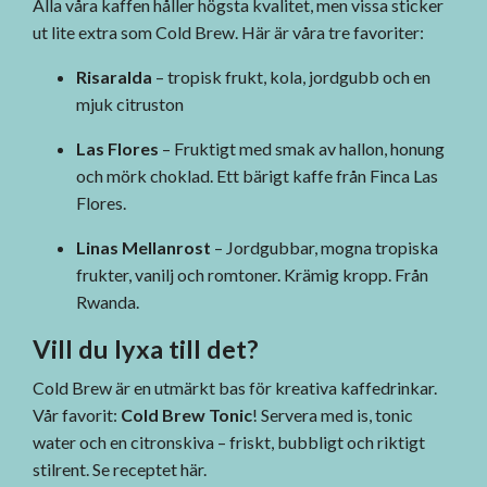
Alla våra kaffen håller högsta kvalitet, men vissa sticker
ut lite extra som Cold Brew. Här är våra tre favoriter:
Risaralda
– tropisk frukt, kola, jordgubb och en
mjuk citruston
Las Flores
– Fruktigt med smak av hallon, honung
och mörk choklad. Ett bärigt kaffe från Finca Las
Flores.
Linas Mellanrost
– Jordgubbar, mogna tropiska
frukter, vanilj och romtoner. Krämig kropp. Från
Rwanda.
Vill du lyxa till det?
Cold Brew är en utmärkt bas för kreativa kaffedrinkar.
Vår favorit:
Cold Brew Tonic
! Servera med is, tonic
water och en citronskiva – friskt, bubbligt och riktigt
stilrent. Se receptet
här
.