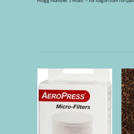
“Mugg Number 1 Mum” – för någon som förtjänar d