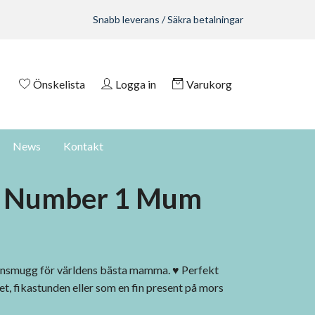
Snabb leverans / Säkra betalningar
Önskelista
Logga in
Varukorg
News
Kontakt
 Number 1 Mum
slinsmugg för världens bästa mamma. ♥ Perfekt
et, fikastunden eller som en fin present på mors