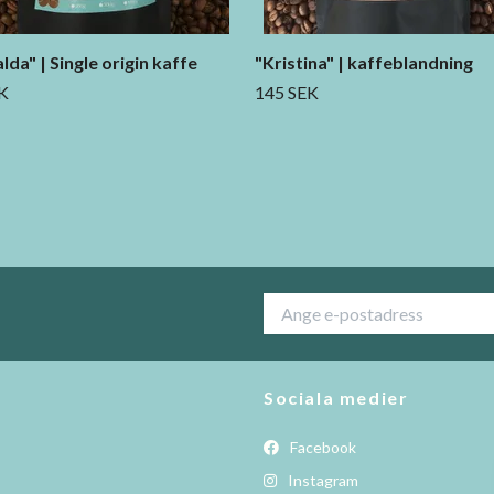
lda" | Single origin kaffe
"Kristina" | kaffeblandning
K
145 SEK
Sociala medier
Facebook
Instagram