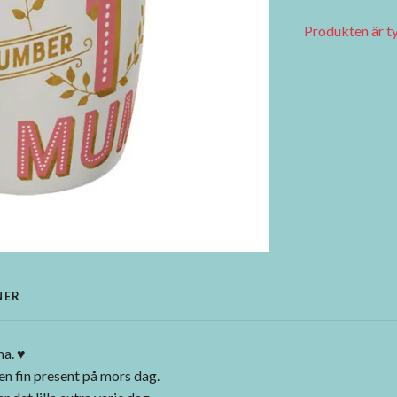
Produkten är tyvä
NER
ma. ♥
en fin present på mors dag.