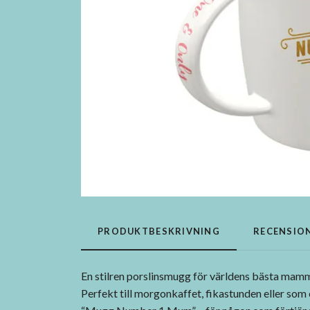
PRODUKTBESKRIVNING
RECENSIO
En stilren porslinsmugg för världens bästa mam
Perfekt till morgonkaffet, fikastunden eller som 