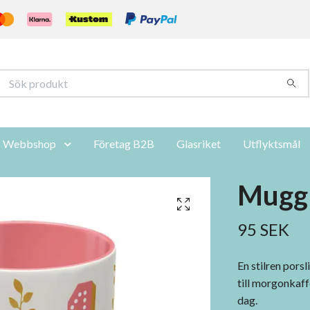
Webbshop
Företag B2B
Glasriket
Utflyktsmål
Mugg
95 SEK
En stilren por
till morgonkaff
dag.