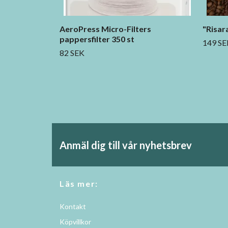
AeroPress Micro-Filters
"Risara
pappersfilter 350 st
149 SE
82 SEK
Anmäl dig till vår nyhetsbrev
Läs mer:
Kontakt
Köpvillkor