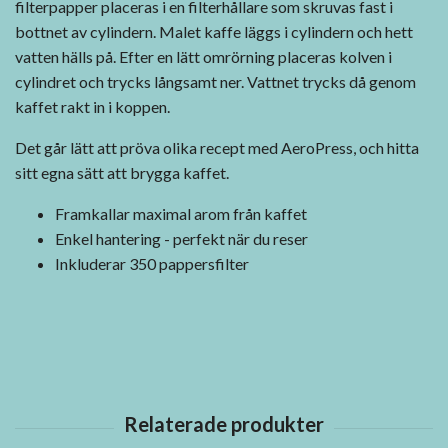
filterpapper placeras i en filterhållare som skruvas fast i
bottnet av cylindern. Malet kaffe läggs i cylindern och hett
vatten hälls på. Efter en lätt omrörning placeras kolven i
cylindret och trycks långsamt ner. Vattnet trycks då genom
kaffet rakt in i koppen.
Det går lätt att pröva olika recept med AeroPress, och hitta
sitt egna sätt att brygga kaffet.
Framkallar maximal arom från kaffet
Enkel hantering - perfekt när du reser
Inkluderar 350 pappersfilter