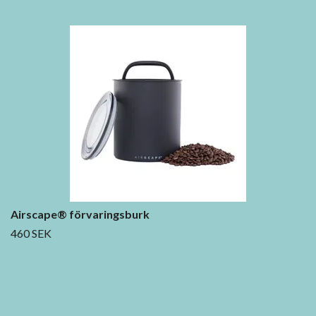
Airscape® förvaringsburk
460 SEK