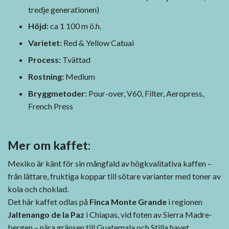
tredje generationen)
Höjd:
ca 1 100 m ö.h.
Varietet:
Red & Yellow Catuai
Process:
Tvättad
Rostning:
Medium
Bryggmetoder:
Pour-over, V60, Filter, Aeropress,
French Press
Mer om kaffet:
Mexiko är känt för sin mångfald av högkvalitativa kaffen –
från lättare, fruktiga koppar till sötare varianter med toner av
kola och choklad.
Det här kaffet odlas på
Finca Monte Grande
i regionen
Jaltenango de la Paz
i Chiapas, vid foten av Sierra Madre-
bergen – nära gränsen till Guatemala och Stilla havet.